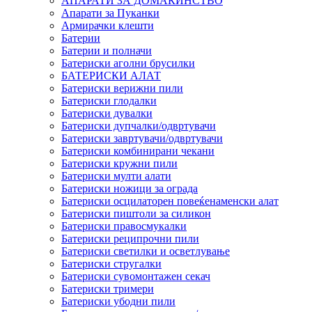
АПАРАТИ ЗА ДОМАЌИНСТВО
Апарати за Пуканки
Армирачки клешти
Батерии
Батерии и полначи
Батериски аголни брусилки
БАТЕРИСКИ АЛАТ
Батериски верижни пили
Батериски глодалки
Батериски дувалки
Батериски дупчалки/одвртувачи
Батериски завртувачи/одвртувачи
Батериски комбинирани чекани
Батериски кружни пили
Батериски мулти алати
Батериски ножици за ограда
Батериски осцилаторен повеќенаменски алат
Батериски пиштоли за силикон
Батериски правосмукалки
Батериски реципрочни пили
Батериски светилки и осветлување
Батериски стругалки
Батериски сувомонтажен секач
Батериски тримери
Батериски убодни пили