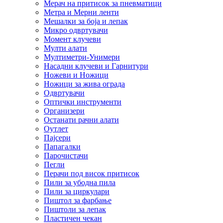
Мерач на притисок за пневматици
Метра и Мерни ленти
Мешалки за боја и лепак
Микро одвртувачи
Момент клучеви
Мулти алати
Мултиметри-Унимери
Насадни клучеви и Гарнитури
Ножеви и Ножици
Ножици за жива ограда
Одвртувачи
Оптички инструменти
Организери
Останати рачни алати
Оутлет
Пајсери
Папагалки
Парочистачи
Пегли
Перачи под висок притисок
Пили за убодна пила
Пили за циркулари
Пиштол за фарбање
Пиштоли за лепак
Пластичен чекан