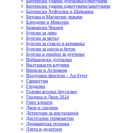
Батериски ударни дупчалки/одвртувачи
Батериски ударни одвртувачи/завртувачи
Батериски Хефталки и Шајкарки
Битови и Магнетни држачи
Блендери и Миксери
Браварски Чекани
Бургии за дрво
Бургии за метал
Бургии за стакло и керамика
Бургии за цигла и бетон
Бургии и прибор за дупчење
Вибрациски дупчалки
Вилушкасти клучеви
Винкли и Агломери
Воздушни фритези – Air Fryer
Гарнитури
Глодалки
Големи аголни брусилки
Градина и Двор 2024
Грип клешти
Двор и градина
Детектори за инсталација
Дигитални термометри
Дијамантска техника
Длета и додатоци