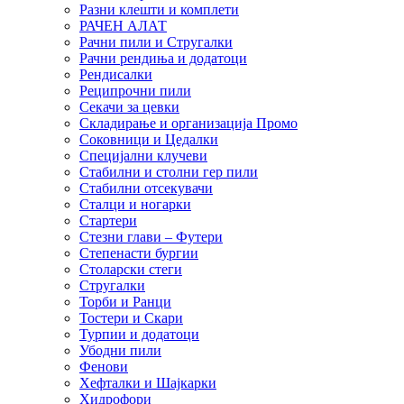
Разни клешти и комплети
РАЧЕН АЛАТ
Рачни пили и Стругалки
Рачни рендиња и додатоци
Рендисалки
Реципрочни пили
Секачи за цевки
Складирање и организација Промо
Соковници и Цедалки
Специјални клучеви
Стабилни и столни гер пили
Стабилни отсекувачи
Сталци и ногарки
Стартери
Стезни глави – Футери
Степенасти бургии
Столарски стеги
Стругалки
Торби и Ранци
Тостери и Скари
Турпии и додатоци
Убодни пили
Фенови
Хефталки и Шајкарки
Хидрофори