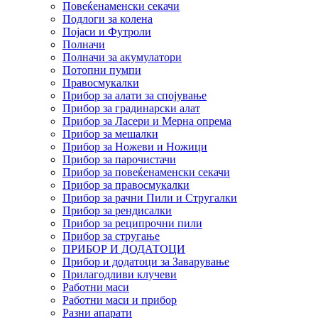
Повеќенаменски секачи
Подлоги за колена
Појаси и Футроли
Полначи
Полначи за акумулатори
Потопни пумпи
Правосмукалки
Прибор за алати за спојување
Прибор за градинарски алат
Прибор за Ласери и Мерна опрема
Прибор за мешалки
Прибор за Ножеви и Ножици
Прибор за парочистачи
Прибор за повеќенаменски секачи
Прибор за правосмукалки
Прибор за рачни Пили и Стругалки
Прибор за рендисалки
Прибор за реципрочни пили
Прибор за стругање
ПРИБОР И ДОДАТОЦИ
Прибор и додатоци за Заварување
Прилагодливи клучеви
Работни маси
Работни маси и прибор
Разни апарати