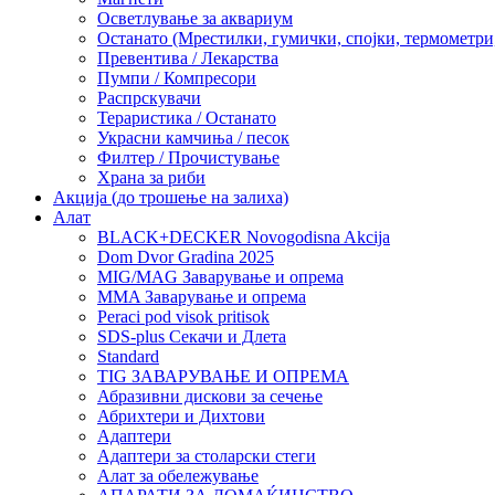
Осветлување за аквариум
Останато (Мрестилки, гумички, спојки, термометр
Превентива / Лекарства
Пумпи / Компресори
Распрскувачи
Тераристика / Останато
Украсни камчиња / песок
Филтер / Прочистување
Храна за риби
Акција (до трошење на залиха)
Алат
BLACK+DECKER Novogodisna Akcija
Dom Dvor Gradina 2025
MIG/MAG Заварување и опрема
MMA Заварување и опрема
Peraci pod visok pritisok
SDS-plus Секачи и Длета
Standard
TIG ЗАВАРУВАЊЕ И ОПРЕМА
Абразивни дискови за сечење
Абрихтери и Дихтови
Адаптери
Адаптери за столарски стеги
Алат за обележување