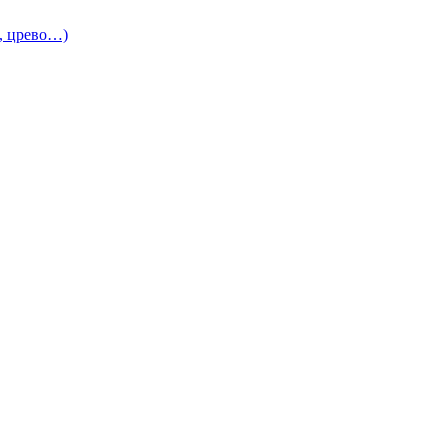
и, црево…)