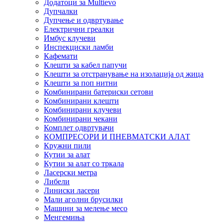
Додатоци за Multievo
Дупчалки
Дупчење и одвртување
Електрични греалки
Имбус клучеви
Инспекциски ламби
Кафемати
Клешти за кабел папучи
Клешти за отстранување на изолација од жица
Клешти за поп нитни
Комбинирани батериски сетови
Комбинирани клешти
Комбинирани клучеви
Комбинирани чекани
Комплет одвртувачи
КОМПРЕСОРИ И ПНЕВМАТСКИ АЛАТ
Кружни пили
Кутии за алат
Кутии за алат со тркала
Ласерски метра
Либели
Линиски ласери
Мали аголни брусилки
Машини за мелење месо
Менгемиња