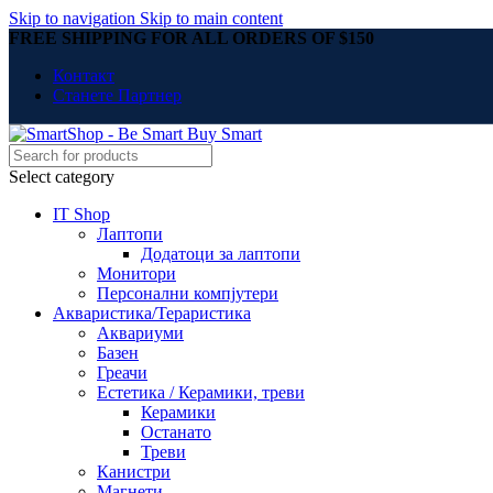
Skip to navigation
Skip to main content
FREE SHIPPING FOR ALL ORDERS OF $150
Контакт
Станете Партнер
Select category
IT Shop
Лаптопи
Додатоци за лаптопи
Монитори
Персонални компјутери
Акваристика/Тераристика
Аквариуми
Базен
Греачи
Естетика / Керамики, треви
Керамики
Останато
Треви
Канистри
Магнети