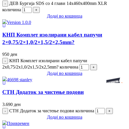
ДЕВ Бургија SDS со 4 глави 14x460x400mm XLR
количина
Додај во кошница
КНП Комплет изолирани кабел папучи
2×0,75/2×1,0/2×1,5/2×2,5mm?
950
ден
КНП Комплет изолирани кабел папучи
2x0,75/2x1,0/2x1,5/2x2,5mm? количина
Додај во кошница
СТН Додаток за чистење подови
3.690
ден
СТН Додаток за чистење подови количина
Додај во кошница