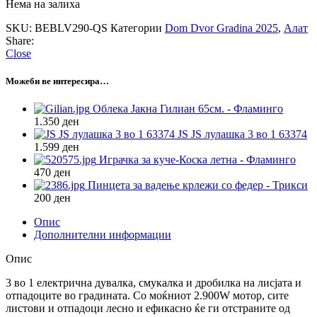
Нема на залиха
SKU:
BEBLV290-QS
Категории
Dom Dvor Gradina 2025
,
Алат
Share:
Close
Можеби ве интересира…
Облека Јакна Гилиан 65см. - Фламинго
1.350
ден
JS JS лулашка 3 во 1 63374
1.599
ден
Играчка за куче-Коска летна - Фламинго
470
ден
Пинцета за вадење крлежи со федер - Трикси
200
ден
Опис
Дополнителни информации
Опис
3 во 1 електрична дувалка, смукалка и дробилка на лисјата и
отпадоците во градината. Со моќниот 2.900W мотор, сите
листови и отпадоци лесно и ефикасно ќе ги отстраните од