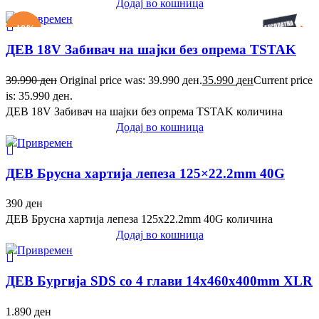
Додај во кошница
-10%
ДЕВ 18V Забивач на шајки без опрема TSTAK
39.990
ден
Original price was: 39.990 ден.
35.990
ден
Current price
is: 35.990 ден.
ДЕВ 18V Забивач на шајки без опрема TSTAK количина
Додај во кошница
ДЕВ Брусна хартија лепеза 125×22.2mm 40G
390
ден
ДЕВ Брусна хартија лепеза 125x22.2mm 40G количина
Додај во кошница
ДЕВ Бургија SDS со 4 глави 14x460x400mm XLR
1.890
ден