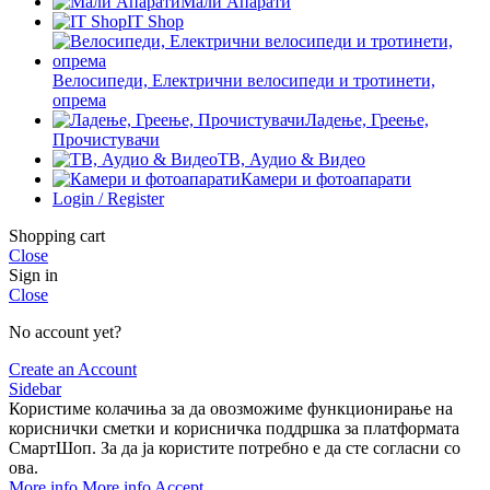
Мали Апарати
IT Shop
Велосипеди, Електрични велосипеди и тротинети,
опрема
Ладење, Греење,
Прочистувачи
ТВ, Аудио & Видео
Камери и фотоапарати
Login / Register
Shopping cart
Close
Sign in
Close
No account yet?
Create an Account
Sidebar
Користиме колачиња за да овозможиме функционирање на
кориснички сметки и корисничка поддршка за платформата
СмартШоп. За да ја користите потребно е да сте согласни со
ова.
More info
More info
Accept