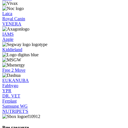
Laica
Royal Canin
VENERA
IAMS
Apple
Kiddieland
Free 2 Move
EUKANUBA
Fabbygo
YPR
DR. VET
Ferplast
Samsung WG
NUTRIPET'S
Вие гледавте