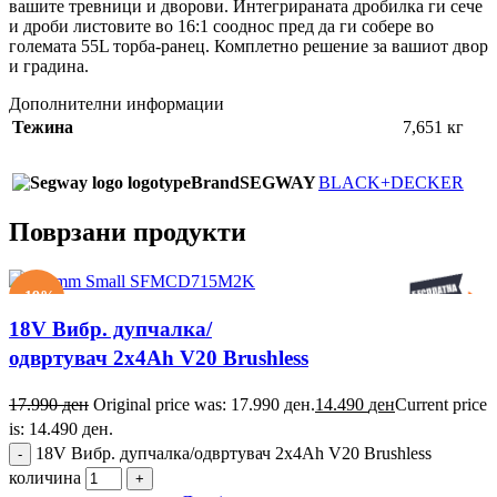
вашите тревници и дворови. Интегрираната дробилка ги сече
и дроби листовите во 16:1 сооднос пред да ги собере во
големата 55L торба-ранец. Комплетно решение за вашиот двор
и градина.
Дополнителни информации
Тежина
7,651 кг
Brand
SEGWAY
BLACK+DECKER
Поврзани продукти
-19%
18V Вибр. дупчалка/
одвртувач 2x4Ah V20 Brushless
17.990
ден
Original price was: 17.990 ден.
14.490
ден
Current price
is: 14.490 ден.
18V Вибр. дупчалка/одвртувач 2x4Ah V20 Brushless
количина