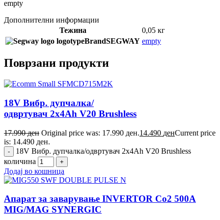
empty
Дополнителни информации
Тежина
0,05 кг
Brand
SEGWAY
empty
Поврзани продукти
18V Вибр. дупчалка/
одвртувач 2x4Ah V20 Brushless
17.990
ден
Original price was: 17.990 ден.
14.490
ден
Current price
is: 14.490 ден.
18V Вибр. дупчалка/одвртувач 2x4Ah V20 Brushless
количина
Додај во кошница
Апарат за заварување INVERTOR Co2 500A
MIG/MAG SYNERGIC