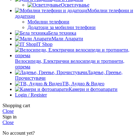
Осветлување
Мобилни телефони и
додатоци
Мобилни телефони
Додатоци за мобилни телефони
Бела техника
Мали Апарати
IT Shop
Велосипеди, Електрични велосипеди и тротинети,
опрема
Ладење, Греење,
Прочистувачи
ТВ, Аудио & Видео
Камери и фотоапарати
Login / Register
Shopping cart
Close
Sign in
Close
No account yet?