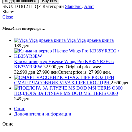
Додај во кошница
Buy now
SKU:
DT8121L-QZ
Категории
Standard
,
Алат
Share:
Close
Можеби ве интересира…
Viga Viga дрвена книга
189
ден
Клима инвертер Hisense Wings Pro KB35YR3EG /
KB35YR3EW
32.990
ден
Original price was:
32.990 ден.
27.990
ден
Current price is: 27.990 ден.
СМАРТ ЧАСОВНИК VIVAX LIFE PRO2 ЦРН
2.690
ден
ПОДЛОГА ЗА ГЛУВЧЕ MS DOD MSI TERIS O300
549
ден
Опис
Дополнителни информации
Опис