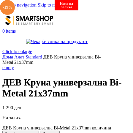
Нема на
Нема на
Нема на
Skip to navigation
Skip to main content
залиха
залиха
залиха
-19%
Menu
0
items
Click to enlarge
Дома
Алат
Standard
ДЕВ Круна универзална Bi-
Metal 21x37mm
empty
ДЕВ Круна универзална Bi-
Metal 21x37mm
1.290
ден
На залиха
ДЕВ Круна универзална Bi-Metal 21x37mm количина