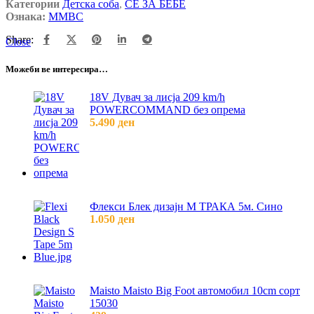
Категории
Детска соба
,
СЕ ЗА БЕБЕ
Ознака:
MMBC
Share:
Close
Можеби ве интересира…
18V Дувач за лисја 209 km/h
POWERCOMMAND без опрема
5.490
ден
Флекси Блек дизајн M ТРАКА 5м. Сино
1.050
ден
Maisto Maisto Big Foot автомобил 10cm сорт
15030