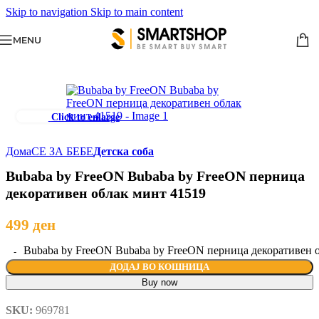
Skip to navigation
Skip to main content
MENU
Click to enlarge
Дома
СЕ ЗА БЕБЕ
Детска соба
Bubaba by FreeON Bubaba by FreeON перница
декоративен облак минт 41519
499
ден
Bubaba by FreeON Bubaba by FreeON перница декоративен 
ДОДАЈ ВО КОШНИЦА
Buy now
SKU:
969781