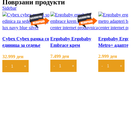
Поврзани продукти
Sidebar
Cybex Cybex рамка со
Ergobaby Ergobaby
Ergobaby Ergo
единица за седење
Embrace крем
Metro+ адапте
Balios S Lux navy blue
7.499
ден
2.999
ден
32.999
ден
– silver 520001239
ДОДАЈ ВО КОШНИЦА
ДОДАЈ ВО КО
ДОДАЈ ВО КОШНИЦА