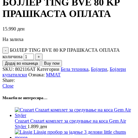
БОЈЛЕР TING BVE 80 KP
ПРАШКАСТА ОПЛАТА
15.990
ден
На залиха
БОЈЛЕР TING BVE 80 KP ПРАШКАСТА ОПЛАТА
количина
Додај во кошница
Buy now
SKU:
802116AT
Категории
Бела техника
,
Бојлери
,
Бојлери
купатилски
Ознака:
MMAT
Share:
Close
Можеби ве интересира…
Crazart Crazart комплет за средување на коса Gem Air
Styler
1.899
ден