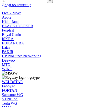
Додај во кошница
Free 2 Move
Apple
Kiddieland
BLACK+DECKER
Ferplast
Royal Canin
ISKRA
EUKANUBA
Laica
FAKIR
HP ProCurve Networking
Daewoo
MTX
WIKO
WELDSTAR
Fabbygo
FORTAN
Samsung WG
VENERA
Tesla WG