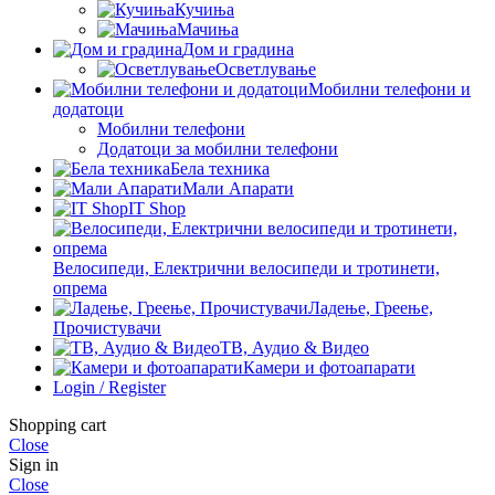
Кучиња
Мачиња
Дом и градина
Осветлување
Мобилни телефони и
додатоци
Мобилни телефони
Додатоци за мобилни телефони
Бела техника
Мали Апарати
IT Shop
Велосипеди, Електрични велосипеди и тротинети,
опрема
Ладење, Греење,
Прочистувачи
ТВ, Аудио & Видео
Камери и фотоапарати
Login / Register
Shopping cart
Close
Sign in
Close