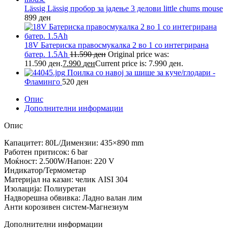
Lässig Lässig пробор за јадење 3 делови little chums mouse
899
ден
18V Батериска правосмукалка 2 во 1 со интегрирана
батер. 1.5Ah
11.590
ден
Original price was:
11.590 ден.
7.990
ден
Current price is: 7.990 ден.
Поилка со навој за шише за куче/глодари -
Фламинго
520
ден
Опис
Дополнителни информации
Опис
Капацитет: 80L/Димензии: 435×890 mm
Работен притисок: 6 bar
Моќност: 2.500W/Напон: 220 V
Индикатор/Термометар
Материјал на казан: челик AISI 304
Изолација: Полиуретан
Надворешна обвивка: Ладно валан лим
Анти корозивен систем-Магнезиум
Дополнителни информации