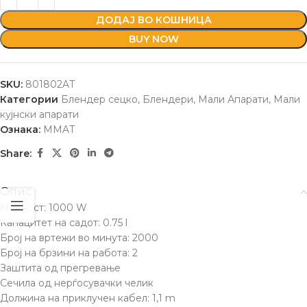
ДОДАЈ ВО КОШНИЦА
BUY NOW
SKU:
801802AT
Категории
Блендер сецко
,
Блендери
,
Мали Апарати
,
Мали
кујнски апарати
Ознака:
MMAT
Share:
Опис
Моќност: 1000 W
Капацитет на садот: 0.75 l
Број на вртежи во минута: 2000
Број на брзини на работа: 2
Заштита од прегревање
Сечила од нерѓосувачки челик
Должина на приклучен кабел: 1,1 m