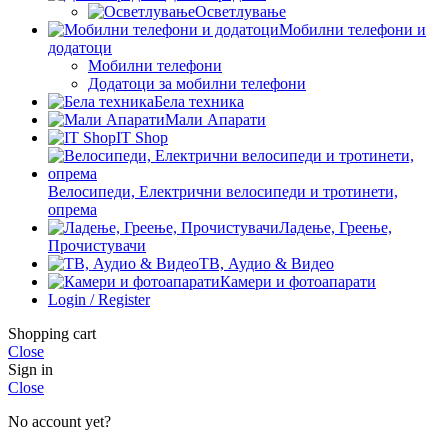
Осветлување
Мобилни телефони и
додатоци
Мобилни телефони
Додатоци за мобилни телефони
Бела техника
Мали Апарати
IT Shop
Велосипеди, Електрични велосипеди и тротинети,
опрема
Ладење, Греење,
Прочистувачи
ТВ, Аудио & Видео
Камери и фотоапарати
Login / Register
Shopping cart
Close
Sign in
Close
No account yet?