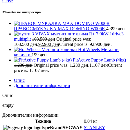
Close
Можеби ве интересира…
ПРАВОСМУКАЛКА MAX DOMINO W006R
4.399
ден
VIVAX мултисплит клима R+ 7.9kW 1drive3
multisplit
103.500
ден
Original price was:
103.500 ден.
92.900
ден
Current price is: 92.900 ден.
Hot Wheels Метални
колички
199
ден
FitActive Puppy Lamb (4kg)
1.230
ден
Original price was: 1.230 ден.
1.107
ден
Current
price is: 1.107 ден.
Опис
Дополнителни информации
Опис
empty
Дополнителни информации
Тежина
0,04 кг
Brand
SEGWAY
STANLEY