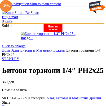
Skip to navigation
Skip to main content
-10%
-39%
Menu
0
items
Sold out
Нема на
залиха
Click to enlarge
Дома
Алат
Битови и Магнетни држачи
Битови торзиони 1/4″
PH2x25
STANLEY
Битови торзиони 1/4″ PH2x25
360
ден
Нема на залиха
SKU:
1-13-0689
Категории
Алат
,
Битови и Магнетни држачи
Share: