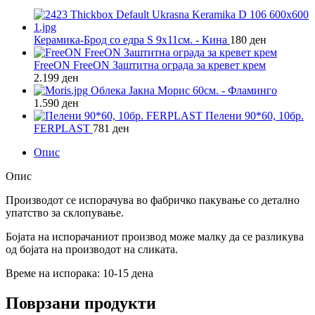
Керамика-Брод со едра S 9х11см. - Кина
180
ден
FreeON FreeON Заштитна ограда за кревет крем
2.199
ден
Облека Јакна Морис 60см. - Фламинго
1.590
ден
Пелени 90*60, 10бр.
FERPLAST
781
ден
Опис
Опис
Производот се испорачува во фабричко пакување со детално
упатство за склопување.
Бојата на испорачаниот производ може малку да се разликува
од бојата на производот на сликата.
Време на испорака: 10-15 дена
Поврзани продукти