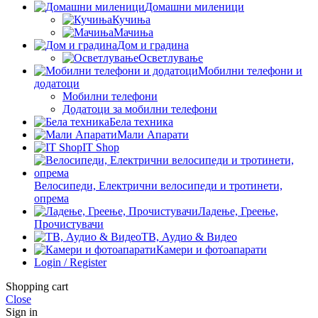
Домашни миленици
Кучиња
Мачиња
Дом и градина
Осветлување
Мобилни телефони и
додатоци
Мобилни телефони
Додатоци за мобилни телефони
Бела техника
Мали Апарати
IT Shop
Велосипеди, Електрични велосипеди и тротинети,
опрема
Ладење, Греење,
Прочистувачи
ТВ, Аудио & Видео
Камери и фотоапарати
Login / Register
Shopping cart
Close
Sign in