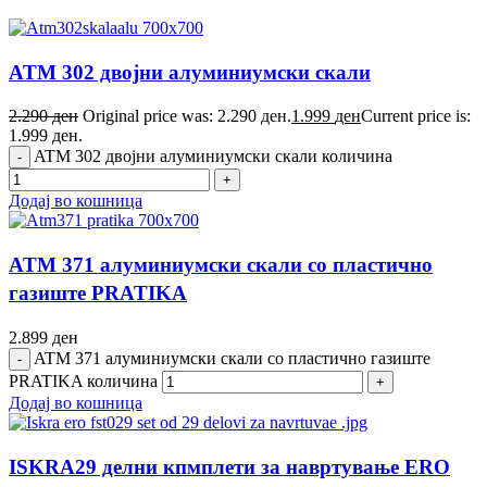
ATM 302 двојни алуминиумски скали
2.290
ден
Original price was: 2.290 ден.
1.999
ден
Current price is:
1.999 ден.
ATM 302 двојни алуминиумски скали количина
Додај во кошница
ATM 371 алуминиумски скали со пластично
газиште PRATIKA
2.899
ден
ATM 371 алуминиумски скали со пластично газиште
PRATIKA количина
Додај во кошница
ISKRA29 делни кпмплети за навртување ERO