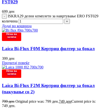
FST029
699
ден
ISKRA29 делни кпмплети за навртување ERO FST029
количина
Додај во кошница
Нема на
залиха
Laica Bi-Flux F0M Кертриџ филтер за бокал
399
ден
Прочитај повеќе
Нема на
залиха
Laica Bi-Flux F2M Кертриџ филтер за бокал
(пакување со 2)
799
ден
Original price was: 799 ден.
749
ден
Current price is:
749 ден.