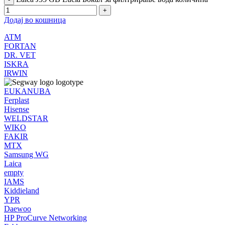
Додај во кошница
ATM
FORTAN
DR. VET
ISKRA
IRWIN
EUKANUBA
Ferplast
Hisense
WELDSTAR
WIKO
FAKIR
MTX
Samsung WG
Laica
empty
IAMS
Kiddieland
YPR
Daewoo
HP ProCurve Networking