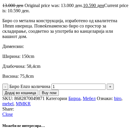
13.000
ден
Original price was: 13.000 ден.
10.590
ден
Current price
is: 10.590 ден.
Биро со метална конструкција, изработено од квалитетна
18mm иверица. Повеќенаменско биро со простор за
складирање, соодветно за употреба во канцеларија или
вашиот дом.
Димензии:
Ширина: 150cm
Длабочина: 58,4cm
Висина: 75,8cm
Биро Enzo количина
Додај во кошница
Buy now
SKU:
8682870049871
Категории
Бироа
,
Мебел
Ознаки:
biro
,
mebel
,
MMKR
Share:
Close
Можеби ве интересира…