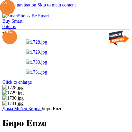
-13%
-6%
Skip to navigation
Skip to main content
Menu
0
items
-19%
-19%
Click to enlarge
Дома
Мебел
Бироа
Биро Enzo
Биро Enzo