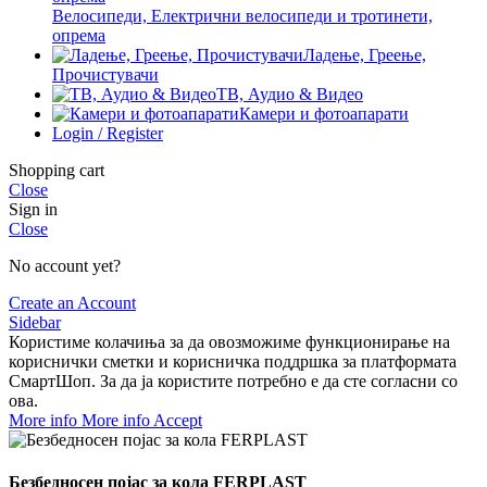
Велосипеди, Електрични велосипеди и тротинети,
опрема
Ладење, Греење,
Прочистувачи
ТВ, Аудио & Видео
Камери и фотоапарати
Login / Register
Shopping cart
Close
Sign in
Close
No account yet?
Create an Account
Sidebar
Користиме колачиња за да овозможиме функционирање на
кориснички сметки и корисничка поддршка за платформата
СмартШоп. За да ја користите потребно е да сте согласни со
ова.
More info
More info
Accept
Безбедносен појас за кола FERPLAST