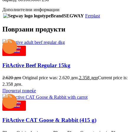
Дополнителни информации
Brand
SEGWAY
Ferplast
Поврзани продукти
-10%
Нема на
залиха
FitActive Beef Regular 15kg
2.620
ден
Original price was: 2.620 ден.
2.358
ден
Current price is:
2.358 ден.
Прочитај повеќе
-10%
Нема на
залиха
FitActive CAT Goose & Rabbit (415 g)