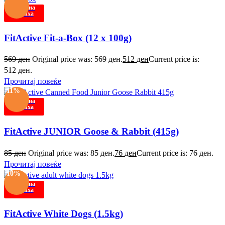
Нема на
залиха
FitActive Fit-a-Box (12 x 100g)
569
ден
Original price was: 569 ден.
512
ден
Current price is:
512 ден.
Прочитај повеќе
-11%
Нема на
залиха
FitActive JUNIOR Goose & Rabbit (415g)
85
ден
Original price was: 85 ден.
76
ден
Current price is: 76 ден.
Прочитај повеќе
-10%
Нема на
залиха
FitActive White Dogs (1.5kg)