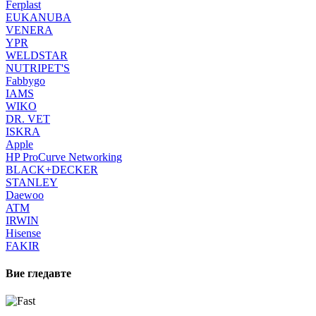
Ferplast
EUKANUBA
VENERA
YPR
WELDSTAR
NUTRIPET'S
Fabbygo
IAMS
WIKO
DR. VET
ISKRA
Apple
HP ProCurve Networking
BLACK+DECKER
STANLEY
Daewoo
ATM
IRWIN
Hisense
FAKIR
Вие гледавте