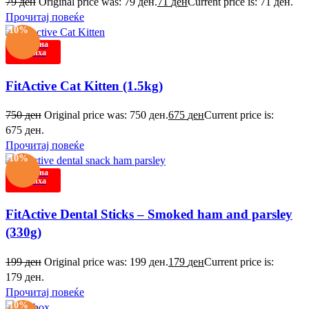
79
ден
Original price was: 79 ден.
71
ден
Current price is: 71 ден.
Прочитај повеќе
-10%
Нема на
залиха
FitActive Cat Kitten (1.5kg)
750
ден
Original price was: 750 ден.
675
ден
Current price is:
675 ден.
Прочитај повеќе
-10%
Нема на
залиха
FitActive Dental Sticks – Smoked ham and parsley
(330g)
199
ден
Original price was: 199 ден.
179
ден
Current price is:
179 ден.
Прочитај повеќе
-10%