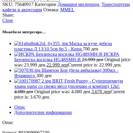
SKU:
75640917
Категории
Домашни миленици
,
Транспортери
кафези и акцесоари
Ознака:
MMEL
Share:
Close
Можеби ве интересира…
Маска за куче дебела
пластика Л 13/10.5см бр.5 - Кина
700
ден
ИСКРА
Бензинска косилка HG48SMH-B
23.999
ден
Original price
was: 23.999 ден.
22.999
ден
Current price is: 22.999 ден.
Шампон Бор (бела амбалажа) 300мл. -
Фламинго
300
ден
BRIT Fresh Puppy - Суперпремиум
храна папи со свежо месо (пилешко и компир) 12кг.
4.080
ден
Original price was: 4.080 ден.
3.670
ден
Current
price is: 3.670 ден.
Опис
Дополнителни информации
Опис
баркод: 8010690067230