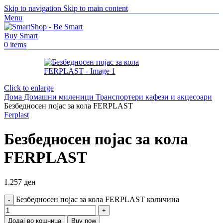
Skip to navigation
Skip to main content
Menu
0
items
Click to enlarge
Дома
Домашни миленици
Транспортери кафези и акцесоари
Безбедносен појас за кола FERPLAST
Ferplast
Безбедносен појас за кола
FERPLAST
1.257
ден
Безбедносен појас за кола FERPLAST количина
Додај во кошница
Buy now