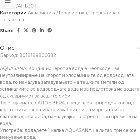
SKU:
АСАНБ30.1
Категории
Акваристика/Тераристика
,
Превентива /
Лекарства
Share:
Опис
Баркод: 8018189800382
AQUASANA: Кондиционерот за вода е неопходен за
неутрализирање на хлорот и хлорамините од водоводната
вода, го намалува загадувањето на тешките метали од
хемикалиите во водоводната вода и за подготовка на водата
од аквариумот за вашите риби.
Тој е зајакнат со АЛОЕ ВЕРА, специјален природен колоид
кој ја штити површината и жабрите и на морската и на
слатководната риба, намалувајќи го стресот при промена на
вода.
Употреба: додадете 1 капка AQUASANA на литар при секое
менување вода.