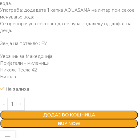
вода.
Употреба: додадете 1 капка AQUASANA на литар при секое
менување вода.
Се препорачува секогаш да се чува подалеку од дофат на
деца.
Земја на потекло : ЕУ
Увозник за Македонија:
Пријатели – миленици
Никола Тесла 42
Битола
На залиха
ДОДАЈ ВО КОШНИЦА
BUY NOW