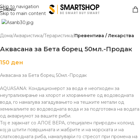
Skip to navigation
MENU
Skip to main content
Click to enlarge
Дома
Акваристика/Тераристика
Превентива / Лекарства
Аквасана за Бета борец 50мл.-Продак
150
ден
Аквасана за Бета борец 50мл.-Продак
AQUASANA: Кондиционерот за вода е неопходен за
неутрализирање на хлорот и хлорамините од водоводната
вода, го намалува загадувањето на тешките метали од
хемикалиите во водоводната вода и за подготовка на водата
од аквариумот за вашите риби.
Тој е зајакнат со АЛОЕ ВЕРА, специјален природен колоид
кој ја штити површината и жабрите и на морската и на
слатководната риба, намалувајќи го стресот при промена на