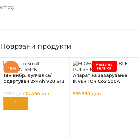
empty
Поврзани продукти
Нема на
залиха
-19%
18V Вибр. дупчалка/
Апарат за заварување
одвртувач 2x4Ah V20 Bru
INVERTOR Co2 500A
shless
MIG/MAG SYNERGIC
14.490
ден
559.990
ден
17.990
ден
ДОДАЈ ВО КОШНИЦА
ПРОЧИТАЈ ПОВЕЌЕ