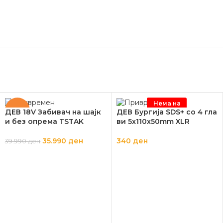
Нема на
залиха
-10%
ДЕВ 18V Забивач на шајк
ДЕВ Бургија SDS+ со 4 гла
и без опрема TSTAK
ви 5x110x50mm XLR
35.990
ден
340
ден
39.990
ден
ДОДАЈ ВО КОШНИЦА
ПРОЧИТАЈ ПОВЕЌЕ