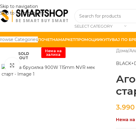
Skip to navigation
Skip to main content
SELECT CATEGORY
rowse Categories
ПОЧЕТНА
МАРКЕТ
ПРОМОЦИИ
КУПУВАЈ ПО БР
Дома
Ал
Нема на
SOLD
залиха
OUT
BLACK+
Click to enlarge
Аго
ста
3.99
Нема на