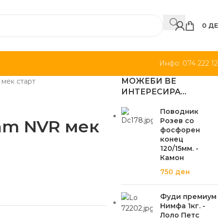
0
ДЕ
Инфо: 074 222 1
МОЖЕБИ ВЕ
мек старт
ИНТЕРЕСИРА…
Поводник
mm NVR мек
Розев со
фосфорен
конец
120/15мм. -
Камон
750
ден
Фуди премиум
Нимфа 1кг. -
Лоло Петс