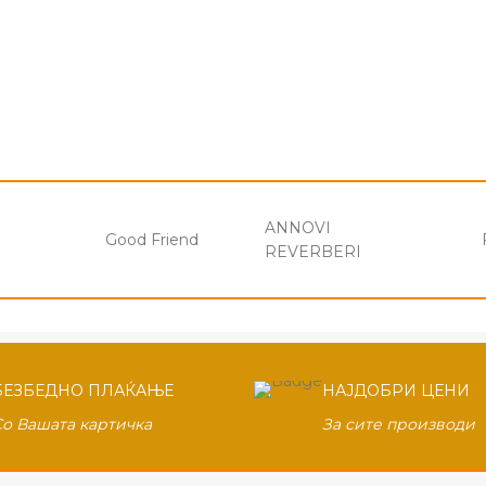
ANNOVI
Good Friend
REVERBERI
БЕЗБЕДНО ПЛАЌАЊЕ
НАЈДОБРИ ЦЕНИ
Со Вашата картичка
За сите производи