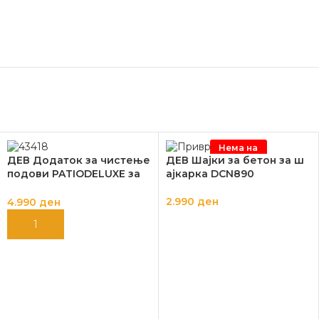
Нема на
залиха
ДЕВ Додаток за чистење
ДЕВ Шајки за бетон за ш
подови PATIODELUXE за
ајкарка DCN890
перачи DXPW
2.990
ден
4.990
ден
ПРОЧИТАЈ ПОВЕЌЕ
ДОДАЈ ВО КОШНИЦА