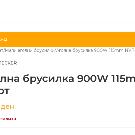
ЕНД
ат
Мали аголни брусилки
Аголна брусилка 900W 115mm NVR 
DECKER
лна брусилка 900W 115
рт
0
ден
 залиха