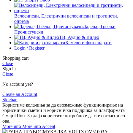
Велосипеди, Електрични велосипеди и тротинети,
опрема
Ладење, Греење,
Прочистувачи
ТВ, Аудио & Видео
Камери и фотоапарати
Login / Register
Shopping cart
Close
Sign in
Close
No account yet?
Create an Account
Sidebar
Користиме колачиња за да овозможиме функционирање на
кориснички сметки и корисничка поддршка за платформата
СмартШоп. За да ја користите потребно е да сте согласни со
ова.
More info
More info
Accept