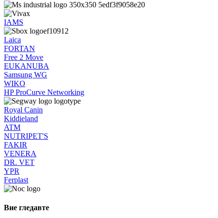
IAMS
Laica
FORTAN
Free 2 Move
EUKANUBA
Samsung WG
WIKO
HP ProCurve Networking
Royal Canin
Kiddieland
ATM
NUTRIPET'S
FAKIR
VENERA
DR. VET
YPR
Ferplast
Вие гледавте