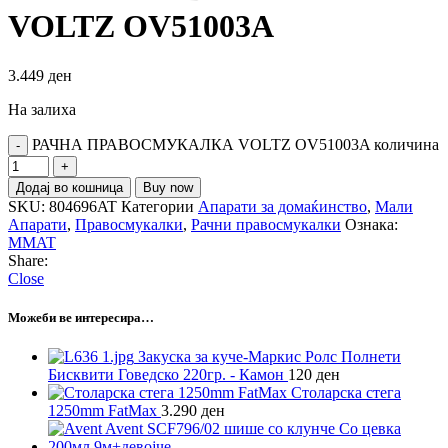
VOLTZ OV51003A
3.449
ден
На залиха
РАЧНА ПРАВОСМУКАЛКА VOLTZ OV51003A количина
Додај во кошница
Buy now
SKU:
804696AT
Категории
Апарати за домаќинство
,
Мали
Апарати
,
Правосмукалки
,
Рачни правосмукалки
Ознака:
MMAT
Share:
Close
Можеби ве интересира…
Закуска за куче-Маркис Ролс Полнети
Бисквити Говедско 220гр. - Камон
120
ден
Столарска стега
1250mm FatMax
3.290
ден