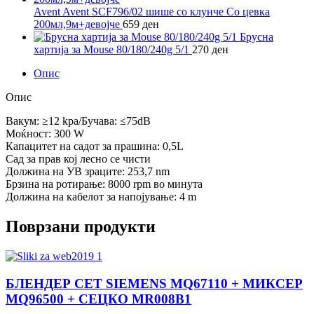
Avent Avent SCF796/02 шише со клунче Со цевка
200мл,9м+девојче
659
ден
Брусна
хартија за Mouse 80/180/240g 5/1
270
ден
Опис
Опис
Вакум: ≥12 kpa/Бучава: ≤75dB
Моќност: 300 W
Капацитет на садот за прашина: 0,5L
Сад за прав кој лесно се чисти
Должина на УВ зраците: 253,7 nm
Брзина на ротирање: 8000 rpm во минута
Должина на кабелот за напојување: 4 m
Поврзани продукти
БЛЕНДЕР СЕТ SIEMENS MQ67110 + МИКСЕР
MQ96500 + СЕЦКО MR008B1