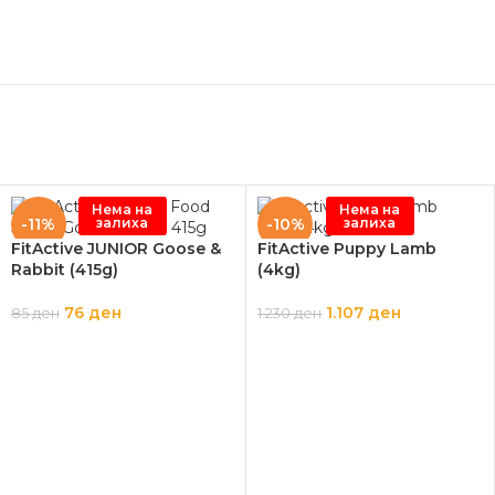
Нема на
Нема на
залиха
залиха
-11%
-10%
FitActive JUNIOR Goose &
FitActive Puppy Lamb
Rabbit (415g)
(4kg)
76
ден
1.107
ден
85
ден
1.230
ден
ПРОЧИТАЈ ПОВЕЌЕ
ПРОЧИТАЈ ПОВЕЌЕ