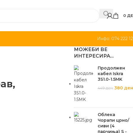
0
ДЕ
Инфо: 074 222 1
МОЖЕБИ ВЕ
ИНТЕРЕСИРА…
Продолжен
кабел Iskra
3S1.0-1.5MK
ав,
380
ден
449
ден
Облека
Чорапи црно/
сиви (4
парчиња) S -