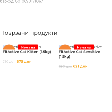
баркод: 8010690171067
Поврзани продукти
Нема на
Нема на
залиха
залиха
-10%
-10%
FitActive Cat Kitten (1.5kg)
FitActive Cat Sensitive
(1.5kg)
675
ден
750
ден
621
ден
690
ден
ПРОЧИТАЈ ПОВЕЌЕ
ПРОЧИТАЈ ПОВЕЌЕ