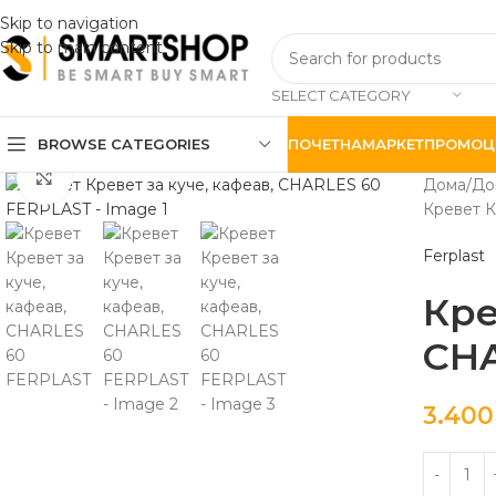
Skip to navigation
Skip to main content
SELECT CATEGORY
BROWSE CATEGORIES
ПОЧЕТНА
МАРКЕТ
ПРОМОЦ
Click to enlarge
Дома
До
Кревет К
Ferplast
Кре
CHA
3.40