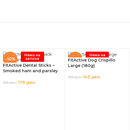
Нема на
Нема на
залиха
залиха
-10%
-10%
FitActive Dog Crispillo
FitActive Dental Sticks –
Large (180g)
Smoked ham and parsley
(330g)
143
ден
159
ден
179
ден
199
ден
ПРОЧИТАЈ ПОВЕЌЕ
ПРОЧИТАЈ ПОВЕЌЕ