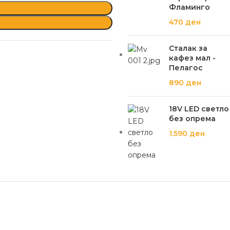
Фламинго
470
ден
Сталак за
кафез мал -
Пелагос
890
ден
18V LED светло
без опрема
1.590
ден