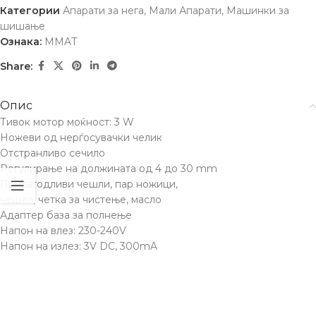
Категории
Апарати за нега
,
Мали Апарати
,
Машинки за
шишање
Ознака:
MMAT
Share:
Опис
Тивок мотор моќност: 3 W
Ножеви од нерѓосувачки челик
Отстранливо сечило
Регулирање на должината од 4 до 30 mm
Прилагодливи чешли, пар ножици,
чешел, четка за чистење, масло
Адаптер база за полнење
Напон на влез: 230-240V
Напон на излез: 3V DC, 300mA