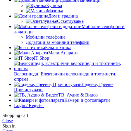
Домашни миленици
Кучиња
Мачиња
Дом и градина
Осветлување
Мобилни телефони и
додатоци
Мобилни телефони
Додатоци за мобилни телефони
Бела техника
Мали Апарати
IT Shop
Велосипеди, Електрични велосипеди и тротинети,
опрема
Ладење, Греење,
Прочистувачи
ТВ, Аудио & Видео
Камери и фотоапарати
Login / Register
Shopping cart
Close
Sign in