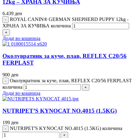
12kg – ХРАНА ЗА КУЧИЊА
6.439
ден
ROYAL CANIN® GERMAN SHEPHERD PUPPY 12kg -
ХРАНА ЗА КУЧИЊА количина
Додај во кошница
Околувратник за куче, плав, REFLEX C20/56
FERPLAST
900
ден
Околувратник за куче, плав, REFLEX C20/56 FERPLAST
количина
Додај во кошница
NUTRIPET’S KYNOCAT NO.4015 (1.5KG)
199
ден
NUTRIPET'S KYNOCAT NO.4015 (1.5KG) количина