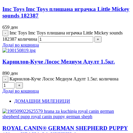
Imc Toys Imc Toys плишана играчка Little Mickey
sounds 182387
659
ден
Imc Toys Imc Toys плишана играчка Little Mickey sounds
182387 количина
Додај во кошница
Карнилов-Куче Лосос Медиум Адулт 1.5кг.
890
ден
Карнилов-Куче Лосос Медиум Адулт 1.5кг. количина
Додај во кошница
ДОМАШНИ МИЛЕНИЦИ
ROYAL CANIN® GERMAN SHEPHERD PUPPY