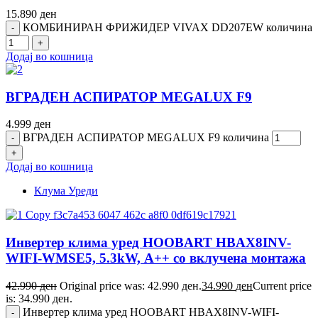
15.890
ден
КОМБИНИРАН ФРИЖИДЕР VIVAX DD207EW количина
Додај во кошница
ВГРАДЕН АСПИРАТОР MEGALUX F9
4.999
ден
ВГРАДЕН АСПИРАТОР MEGALUX F9 количина
Додај во кошница
Клума Уреди
Инвертер клима уред HOOBART HBAX8INV-
WIFI-WMSE5, 5.3kW, А++ со вклучена монтажа
42.990
ден
Original price was: 42.990 ден.
34.990
ден
Current price
is: 34.990 ден.
Инвертер клима уред HOOBART HBAX8INV-WIFI-