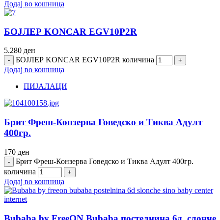
Додај во кошница
БОЈЛЕР KONCAR EGV10P2R
5.280
ден
БОЈЛЕР KONCAR EGV10P2R количина
Додај во кошница
ПИЈАЛАЦИ
Брит Фреш-Конзерва Говедско и Тиква Адулт
400гр.
170
ден
Брит Фреш-Конзерва Говедско и Тиква Адулт 400гр.
количина
Додај во кошница
Bubaba by FreeON Bubaba постелнина 6д, слонче