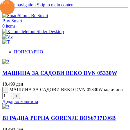
-19%
-18%
-14%
-11%
-16%
-29%
Skip to navigation
Skip to main content
Menu
0
items
ПОПУЛАРНО
МАШИНА ЗА САДОВИ BEKO DVN 05330W
18.499
ден
МАШИНА ЗА САДОВИ BEKO DVN 05330W количина
Додај во кошница
ВГРАДНА РЕРНА GORENJE BOS6737E06B
18.490
ден