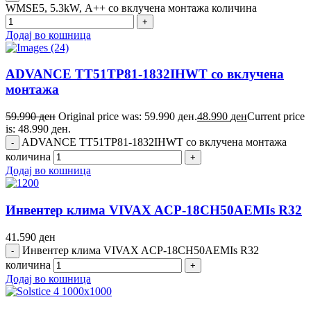
WMSE5, 5.3kW, А++ со вклучена монтажа количина
Додај во кошница
ADVANCE TT51TP81-1832IHWT со вклучена
монтажа
59.990
ден
Original price was: 59.990 ден.
48.990
ден
Current price
is: 48.990 ден.
ADVANCE TT51TP81-1832IHWT со вклучена монтажа
количина
Додај во кошница
Инвентер клима VIVAX ACP-18CH50AEMIs R32
41.590
ден
Инвентер клима VIVAX ACP-18CH50AEMIs R32
количина
Додај во кошница