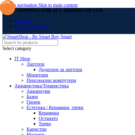
-19%
-18%
-14%
-11%
-16%
-10%
-26%
-23%
Skip to navigation
Skip to main content
FREE SHIPPING FOR ALL ORDERS OF $150
Контакт
Станете Партнер
Select category
IT Shop
Лаптопи
Додатоци за лаптопи
Монитори
Персонални компјутери
Акваристика/Тераристика
Аквариуми
Базен
Греачи
Естетика / Керамики, треви
Керамики
Останато
Треви
Канистри
Магнети