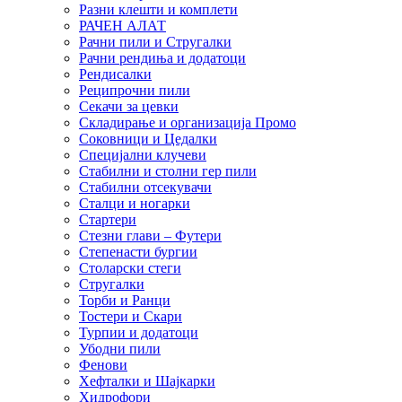
Разни клешти и комплети
РАЧЕН АЛАТ
Рачни пили и Стругалки
Рачни рендиња и додатоци
Рендисалки
Реципрочни пили
Секачи за цевки
Складирање и организација Промо
Соковници и Цедалки
Специјални клучеви
Стабилни и столни гер пили
Стабилни отсекувачи
Сталци и ногарки
Стартери
Стезни глави – Футери
Степенасти бургии
Столарски стеги
Стругалки
Торби и Ранци
Тостери и Скари
Турпии и додатоци
Убодни пили
Фенови
Хефталки и Шајкарки
Хидрофори