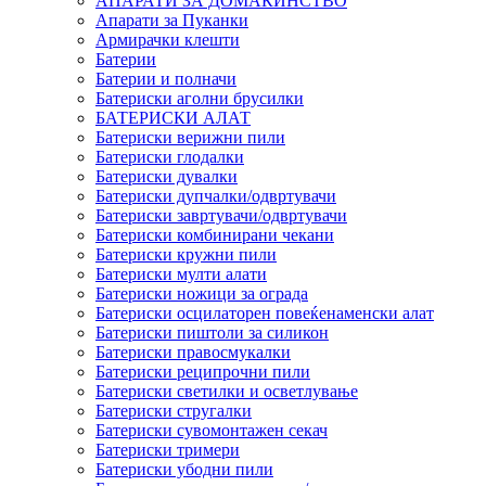
АПАРАТИ ЗА ДОМАЌИНСТВО
Апарати за Пуканки
Армирачки клешти
Батерии
Батерии и полначи
Батериски аголни брусилки
БАТЕРИСКИ АЛАТ
Батериски верижни пили
Батериски глодалки
Батериски дувалки
Батериски дупчалки/одвртувачи
Батериски завртувачи/одвртувачи
Батериски комбинирани чекани
Батериски кружни пили
Батериски мулти алати
Батериски ножици за ограда
Батериски осцилаторен повеќенаменски алат
Батериски пиштоли за силикон
Батериски правосмукалки
Батериски реципрочни пили
Батериски светилки и осветлување
Батериски стругалки
Батериски сувомонтажен секач
Батериски тримери
Батериски убодни пили