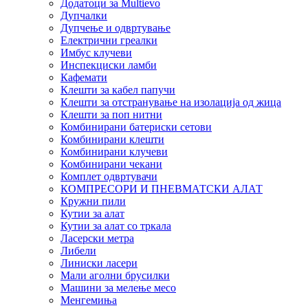
Додатоци за Multievo
Дупчалки
Дупчење и одвртување
Електрични греалки
Имбус клучеви
Инспекциски ламби
Кафемати
Клешти за кабел папучи
Клешти за отстранување на изолација од жица
Клешти за поп нитни
Комбинирани батериски сетови
Комбинирани клешти
Комбинирани клучеви
Комбинирани чекани
Комплет одвртувачи
КОМПРЕСОРИ И ПНЕВМАТСКИ АЛАТ
Кружни пили
Кутии за алат
Кутии за алат со тркала
Ласерски метра
Либели
Линиски ласери
Мали аголни брусилки
Машини за мелење месо
Менгемиња