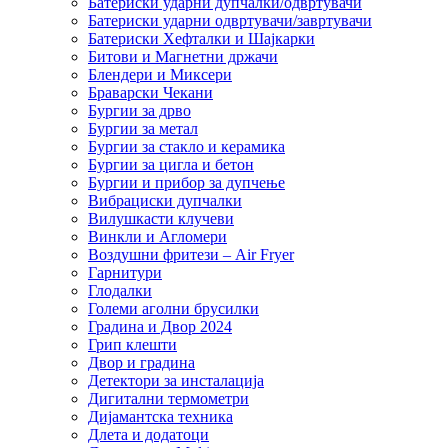
Батериски ударни дупчалки/одвртувачи
Батериски ударни одвртувачи/завртувачи
Батериски Хефталки и Шајкарки
Битови и Магнетни држачи
Блендери и Миксери
Браварски Чекани
Бургии за дрво
Бургии за метал
Бургии за стакло и керамика
Бургии за цигла и бетон
Бургии и прибор за дупчење
Вибрациски дупчалки
Вилушкасти клучеви
Винкли и Агломери
Воздушни фритези – Air Fryer
Гарнитури
Глодалки
Големи аголни брусилки
Градина и Двор 2024
Грип клешти
Двор и градина
Детектори за инсталација
Дигитални термометри
Дијамантска техника
Длета и додатоци