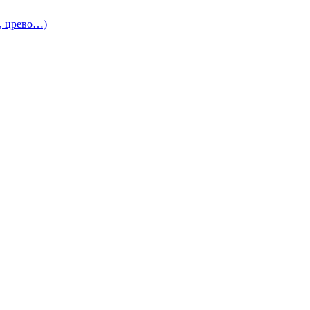
и, црево…)