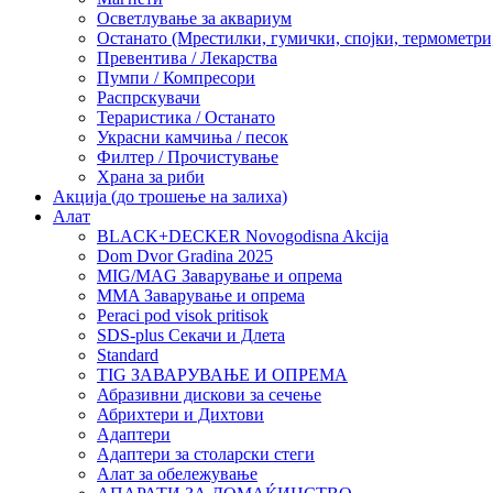
Осветлување за аквариум
Останато (Мрестилки, гумички, спојки, термометр
Превентива / Лекарства
Пумпи / Компресори
Распрскувачи
Тераристика / Останато
Украсни камчиња / песок
Филтер / Прочистување
Храна за риби
Акција (до трошење на залиха)
Алат
BLACK+DECKER Novogodisna Akcija
Dom Dvor Gradina 2025
MIG/MAG Заварување и опрема
MMA Заварување и опрема
Peraci pod visok pritisok
SDS-plus Секачи и Длета
Standard
TIG ЗАВАРУВАЊЕ И ОПРЕМА
Абразивни дискови за сечење
Абрихтери и Дихтови
Адаптери
Адаптери за столарски стеги
Алат за обележување