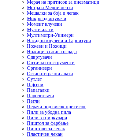
Мерач на притисок за пневматици
Метра и Мерни ленти
Мешалки за боја и лепак
Микро одвртувачи
Момент клучеви
Мулти алати
Мултиметри-Унимери
Насадни клучеви и Гарнитури
Ножеви и Ножици
Ножици за жива ограда
Одвртувачи
Оптички инструменти
Организери
Останати рачни алати
Оутлет
Пајсери
Папагалки
Парочистачи
Пегли
Перачи под висок притисок
Пили за убодна пила
Пили за циркулари
Пиштол за фарбање
Пиштоли за лепак
Пластичен чекан