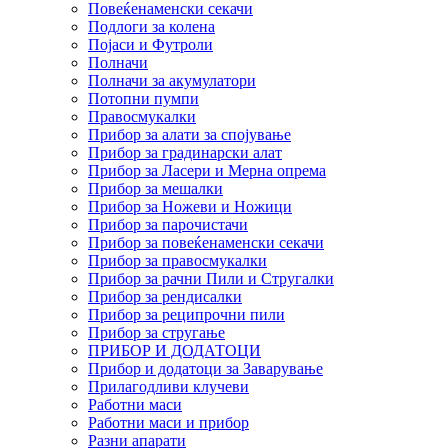
Повеќенаменски секачи
Подлоги за колена
Појаси и Футроли
Полначи
Полначи за акумулатори
Потопни пумпи
Правосмукалки
Прибор за алати за спојување
Прибор за градинарски алат
Прибор за Ласери и Мерна опрема
Прибор за мешалки
Прибор за Ножеви и Ножици
Прибор за парочистачи
Прибор за повеќенаменски секачи
Прибор за правосмукалки
Прибор за рачни Пили и Стругалки
Прибор за рендисалки
Прибор за реципрочни пили
Прибор за стругање
ПРИБОР И ДОДАТОЦИ
Прибор и додатоци за Заварување
Прилагодливи клучеви
Работни маси
Работни маси и прибор
Разни апарати